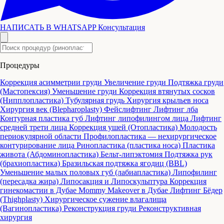
НАПИСАТЬ В WHATSAPP
Консультация
Процедуры
Коррекция асимметрии груди
Увеличение груди
Подтяжка груди
(Мастопексия)
Уменьшение груди
Коррекция втянутых сосков
(Нипплопластика)
Тубулярная грудь
Хирургия крыльев носа
Хирургия век (Blepharoplasty)
Фейслифтинг
Лифтинг лба
Контурная пластика губ
Лифтинг липофилингом лица
Лифтинг
средней трети лица
Коррекция ушей (Отопластика)
Молодость
периокулярной области
Профилопластика — нехирургическое
контурирование лица
Ринопластика (пластика носа)
Пластика
живота (Абдоминопластика)
Бельт-липэктомия
Подтяжка рук
(брахиопластика)
Бразильская подтяжка ягодиц (BBL)
Уменьшение малых половых губ (лабиапластика)
Липофилинг
(пересадка жира)
Липосакция и Липоскульптура
Коррекция
гинекомастии в Дубае
Mommy Makeover в Дубае
Лифтинг Бёдер
(Thighplasty)
Хирургическое сужение влагалища
(Вагинопластика)
Реконструкция груди
Реконструктивная
хирургия