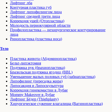
Лифтинг лба
Контурная пластика губ
Лифтинг липофилингом лица
Лифтинг средней трети лица
Коррекция ушей (Отопластика)
Молодость периокулярной области
Профилопластика — нехирургическое контурирование
лица
Ринопластика (пластика носа)
Тело
Пластика живота (Абдоминопластика)
Бельт-липэктомия
Подтяжка рук (брахиопластика)
Бразильская подтяжка ягодиц (BBL)
Уменьшение малых половых губ (лабиапластика)
Липофилинг (пересадка жира)
Липосакция и Липоскульптура
Коррекция гинекомастии в Дубае
Mommy Makeover в Дубае
Лифтинг Бёдер (Thighplasty)
Хирургическое сужение влагалища (Вагинопластика)