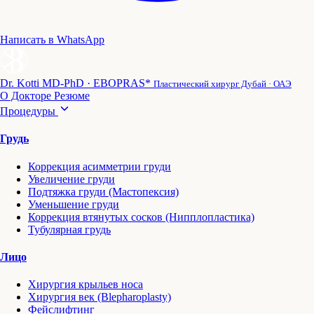
Написать в WhatsApp
Dr. Kotti
MD-PhD · EBOPRAS*
Пластический хирург Дубай · ОАЭ
О Докторе
Резюме
Процедуры
Грудь
Коррекция асимметрии груди
Увеличение груди
Подтяжка груди (Мастопексия)
Уменьшение груди
Коррекция втянутых сосков (Нипплопластика)
Тубулярная грудь
Лицо
Хирургия крыльев носа
Хирургия век (Blepharoplasty)
Фейслифтинг