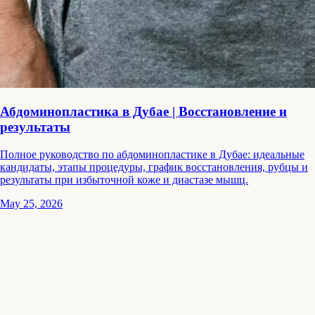
Абдоминопластика в Дубае | Восстановление и
результаты
Полное руководство по абдоминопластике в Дубае: идеальные
кандидаты, этапы процедуры, график восстановления, рубцы и
результаты при избыточной коже и диастазе мышц.
May 25, 2026