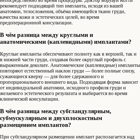
непосредственно во время процедуры. Доктор Боруауи Котти
рекомендует подходящий тип импланта, исходя из вашей
анатомии, телосложения, объёма имеющейся ткани груди,
качества кожи и эстетических целей, во время
предоперационной консультации.
В чём разница между круглыми и
анатомическими (каплевидными) имплантами?
Круглые импланты обеспечивают полноту как в верхней, так и
в нижней части груди, создавая более округлый профиль с
выраженным декольте. Анатомические (каплевидные) импланты
повторяют естественный наклон груди — более полные снизу,
сужающиеся кверху — для более сдержанного и
пропорционального внешнего вида. Подходящая форма зависит
от индивидуальной анатомии, исходного профиля груди и
желаемого эстетического результата и выбирается во время
клинической консультации.
В чём разница между субгландулярным,
субмускулярным и двухплоскостным
размещением имплантов?
При субгландулярном размещении имплант располагается над