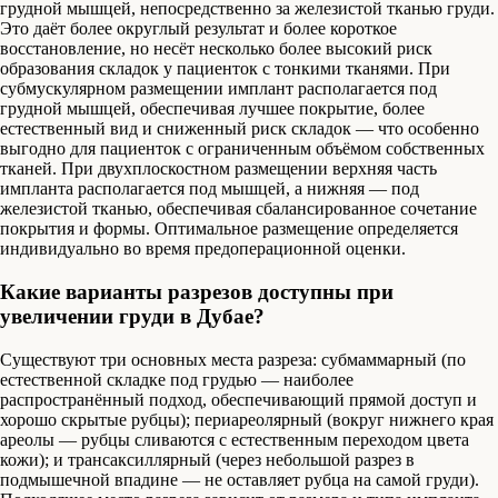
грудной мышцей, непосредственно за железистой тканью груди.
Это даёт более округлый результат и более короткое
восстановление, но несёт несколько более высокий риск
образования складок у пациенток с тонкими тканями. При
субмускулярном размещении имплант располагается под
грудной мышцей, обеспечивая лучшее покрытие, более
естественный вид и сниженный риск складок — что особенно
выгодно для пациенток с ограниченным объёмом собственных
тканей. При двухплоскостном размещении верхняя часть
импланта располагается под мышцей, а нижняя — под
железистой тканью, обеспечивая сбалансированное сочетание
покрытия и формы. Оптимальное размещение определяется
индивидуально во время предоперационной оценки.
Какие варианты разрезов доступны при
увеличении груди в Дубае?
Существуют три основных места разреза: субмаммарный (по
естественной складке под грудью — наиболее
распространённый подход, обеспечивающий прямой доступ и
хорошо скрытые рубцы); периареолярный (вокруг нижнего края
ареолы — рубцы сливаются с естественным переходом цвета
кожи); и трансаксиллярный (через небольшой разрез в
подмышечной впадине — не оставляет рубца на самой груди).