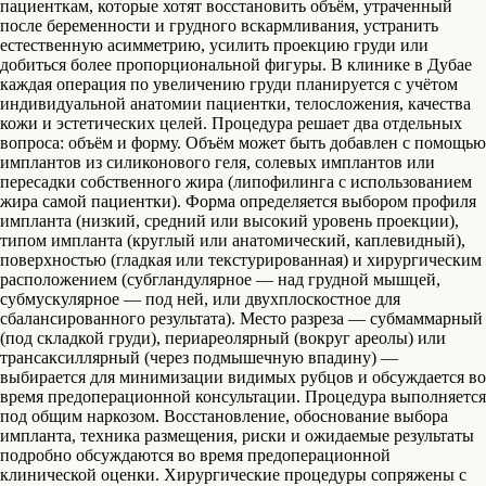
пациенткам, которые хотят восстановить объём, утраченный
после беременности и грудного вскармливания, устранить
естественную асимметрию, усилить проекцию груди или
добиться более пропорциональной фигуры. В клинике в Дубае
каждая операция по увеличению груди планируется с учётом
индивидуальной анатомии пациентки, телосложения, качества
кожи и эстетических целей. Процедура решает два отдельных
вопроса: объём и форму. Объём может быть добавлен с помощью
имплантов из силиконового геля, солевых имплантов или
пересадки собственного жира (липофилинга с использованием
жира самой пациентки). Форма определяется выбором профиля
импланта (низкий, средний или высокий уровень проекции),
типом импланта (круглый или анатомический, каплевидный),
поверхностью (гладкая или текстурированная) и хирургическим
расположением (субгландулярное — над грудной мышцей,
субмускулярное — под ней, или двухплоскостное для
сбалансированного результата). Место разреза — субмаммарный
(под складкой груди), периареолярный (вокруг ареолы) или
трансаксиллярный (через подмышечную впадину) —
выбирается для минимизации видимых рубцов и обсуждается во
время предоперационной консультации. Процедура выполняется
под общим наркозом. Восстановление, обоснование выбора
импланта, техника размещения, риски и ожидаемые результаты
подробно обсуждаются во время предоперационной
клинической оценки. Хирургические процедуры сопряжены с