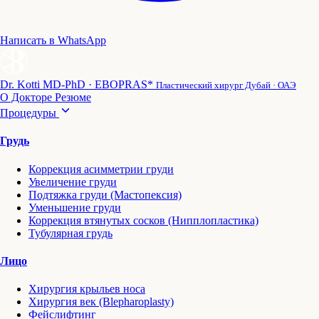
Написать в WhatsApp
Dr. Kotti
MD-PhD · EBOPRAS*
Пластический хирург Дубай · ОАЭ
О Докторе
Резюме
Процедуры
Грудь
Коррекция асимметрии груди
Увеличение груди
Подтяжка груди (Мастопексия)
Уменьшение груди
Коррекция втянутых сосков (Нипплопластика)
Тубулярная грудь
Лицо
Хирургия крыльев носа
Хирургия век (Blepharoplasty)
Фейслифтинг