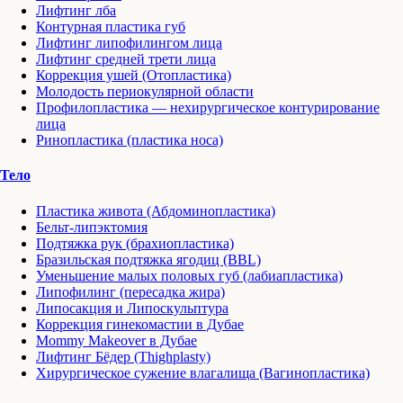
Лифтинг лба
Контурная пластика губ
Лифтинг липофилингом лица
Лифтинг средней трети лица
Коррекция ушей (Отопластика)
Молодость периокулярной области
Профилопластика — нехирургическое контурирование
лица
Ринопластика (пластика носа)
Тело
Пластика живота (Абдоминопластика)
Бельт-липэктомия
Подтяжка рук (брахиопластика)
Бразильская подтяжка ягодиц (BBL)
Уменьшение малых половых губ (лабиапластика)
Липофилинг (пересадка жира)
Липосакция и Липоскульптура
Коррекция гинекомастии в Дубае
Mommy Makeover в Дубае
Лифтинг Бёдер (Thighplasty)
Хирургическое сужение влагалища (Вагинопластика)