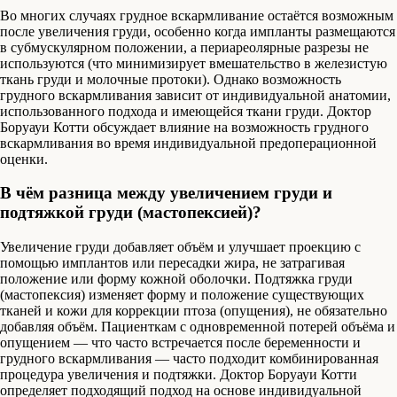
Во многих случаях грудное вскармливание остаётся возможным
после увеличения груди, особенно когда импланты размещаются
в субмускулярном положении, а периареолярные разрезы не
используются (что минимизирует вмешательство в железистую
ткань груди и молочные протоки). Однако возможность
грудного вскармливания зависит от индивидуальной анатомии,
использованного подхода и имеющейся ткани груди. Доктор
Боруауи Котти обсуждает влияние на возможность грудного
вскармливания во время индивидуальной предоперационной
оценки.
В чём разница между увеличением груди и
подтяжкой груди (мастопексией)?
Увеличение груди добавляет объём и улучшает проекцию с
помощью имплантов или пересадки жира, не затрагивая
положение или форму кожной оболочки. Подтяжка груди
(мастопексия) изменяет форму и положение существующих
тканей и кожи для коррекции птоза (опущения), не обязательно
добавляя объём. Пациенткам с одновременной потерей объёма и
опущением — что часто встречается после беременности и
грудного вскармливания — часто подходит комбинированная
процедура увеличения и подтяжки. Доктор Боруауи Котти
определяет подходящий подход на основе индивидуальной