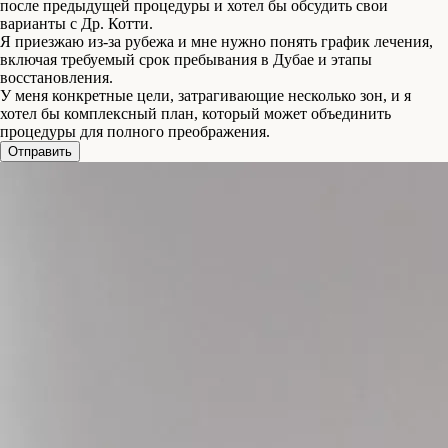
после предыдущей процедуры и хотел бы обсудить свои
Профилопластика — нехирургическое контурирование лица
варианты с Др. Котти.
Я приезжаю из-за рубежа и мне нужно понять график лечения,
включая требуемый срок пребывания в Дубае и этапы
Ринопластика (пластика носа)
восстановления.
У меня конкретные цели, затрагивающие несколько зон, и я
Пластика живота (Абдоминопластика)
хотел бы комплексный план, который может объединить
процедуры для полного преображения.
Бельт-липэктомия
Отправить
Подтяжка рук (брахиопластика)
Бразильская подтяжка ягодиц (BBL)
Уменьшение малых половых губ (лабиапластика)
Липофилинг (пересадка жира)
Липосакция и Липоскульптура
Коррекция гинекомастии в Дубае
Mommy Makeover в Дубае