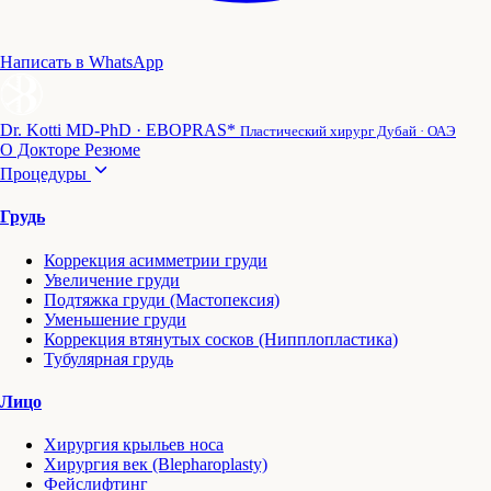
Написать в WhatsApp
Dr. Kotti
MD-PhD · EBOPRAS*
Пластический хирург Дубай · ОАЭ
О Докторе
Резюме
Процедуры
Грудь
Коррекция асимметрии груди
Увеличение груди
Подтяжка груди (Мастопексия)
Уменьшение груди
Коррекция втянутых сосков (Нипплопластика)
Тубулярная грудь
Лицо
Хирургия крыльев носа
Хирургия век (Blepharoplasty)
Фейслифтинг