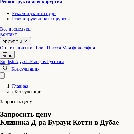
Реконструктивная хирургия
Реконструкция груди
Реконструктивная хирургия
Все процедуры
Контакт
РЕСУРСЫ
Опыт пациентов
Блог
Пресса
Моя философия
ru
English
العربية
Français
Русский
Консультация
Главная
/
Консультация
Запросить цену
Запросить цену
Клиника Д-ра Бурауи Котти в Дубае