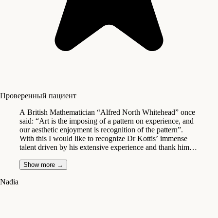
Проверенный пациент
A British Mathematician “Alfred North Whitehead” once
said: “Art is the imposing of a pattern on experience, and
our aesthetic enjoyment is recognition of the pattern”.
With this I would like to recognize Dr Kottis’ immense
talent driven by his extensive experience and thank him
for his courtesy and professionalism. You are a wonderful
Plastic Surgeon, but above all else, a terrific human being.
Show more
→
Thanks again for the excellent care.
Nadia