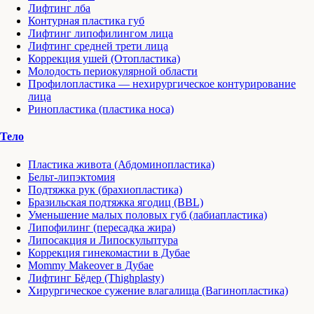
Лифтинг лба
Контурная пластика губ
Лифтинг липофилингом лица
Лифтинг средней трети лица
Коррекция ушей (Отопластика)
Молодость периокулярной области
Профилопластика — нехирургическое контурирование
лица
Ринопластика (пластика носа)
Тело
Пластика живота (Абдоминопластика)
Бельт-липэктомия
Подтяжка рук (брахиопластика)
Бразильская подтяжка ягодиц (BBL)
Уменьшение малых половых губ (лабиапластика)
Липофилинг (пересадка жира)
Липосакция и Липоскульптура
Коррекция гинекомастии в Дубае
Mommy Makeover в Дубае
Лифтинг Бёдер (Thighplasty)
Хирургическое сужение влагалища (Вагинопластика)