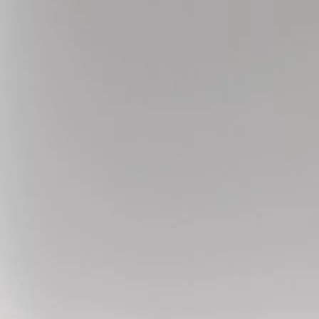
Лифтинг Бёдер (Thighplasty)
Хирургическое сужение влагалища (Вагинопластика)
Реконструкция груди
Реконструктивная хирургия
Другое