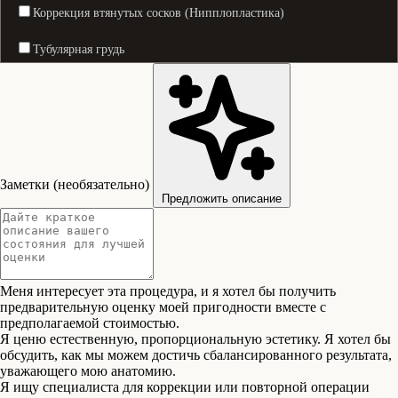
Коррекция втянутых сосков (Нипплопластика)
Тубулярная грудь
Хирургия крыльев носа
Хирургия век (Blepharoplasty)
Фейслифтинг
Заметки (необязательно)
Лифтинг лба
Предложить описание
Контурная пластика губ
Лифтинг липофилингом лица
Меня интересует эта процедура, и я хотел бы получить
Лифтинг средней трети лица
предварительную оценку моей пригодности вместе с
предполагаемой стоимостью.
Я ценю естественную, пропорциональную эстетику. Я хотел бы
Коррекция ушей (Отопластика)
обсудить, как мы можем достичь сбалансированного результата,
уважающего мою анатомию.
Молодость периокулярной области
Я ищу специалиста для коррекции или повторной операции