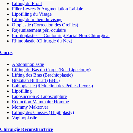
Lifting du Front
Filler Lèvres & Augmentation Labiale
Lipofilling du Visage
Lifting du milieu du visage
Otoplastie (Correction des Oreilles)
Rajeunissement péri-oculaire
Profiloplastie — Contouring Facial Non-Chirurgical
Rhinoplastie (Chirurgie du Nez)
Corps
Abdominoplastie
Lifting du Bas du Corps (Belt Lipectomy)
Lifting des Bras (Brachioplastie)
Brazilian Butt Lift (BBL)
Labioplastie (Réduction des Petites Lèvres)
Lipofilling
Liposuccion & Liposculpture
Réduction Mammaire Homme
Mommy Makeover
Lifting des Cuisses (Thighplasty)
Vaginoplastie
Chirurgie Reconstructrice