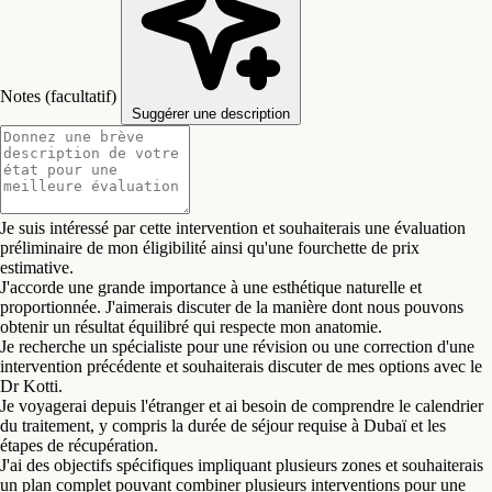
Chirurgie des Paupières
Lifting Cervico-Facial
Notes (facultatif)
Lifting du Front
Suggérer une description
Filler Lèvres & Augmentation Labiale
Lipofilling du Visage
Je suis intéressé par cette intervention et souhaiterais une évaluation
Lifting du milieu du visage
préliminaire de mon éligibilité ainsi qu'une fourchette de prix
estimative.
Otoplastie (Correction des Oreilles)
J'accorde une grande importance à une esthétique naturelle et
proportionnée. J'aimerais discuter de la manière dont nous pouvons
Rajeunissement péri-oculaire
obtenir un résultat équilibré qui respecte mon anatomie.
Je recherche un spécialiste pour une révision ou une correction d'une
intervention précédente et souhaiterais discuter de mes options avec le
Profiloplastie — Contouring Facial Non-Chirurgical
Dr Kotti.
Je voyagerai depuis l'étranger et ai besoin de comprendre le calendrier
Rhinoplastie (Chirurgie du Nez)
du traitement, y compris la durée de séjour requise à Dubaï et les
étapes de récupération.
Abdominoplastie
J'ai des objectifs spécifiques impliquant plusieurs zones et souhaiterais
un plan complet pouvant combiner plusieurs interventions pour une