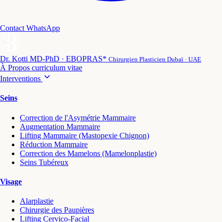
Contact WhatsApp
Dr. Kotti
MD-PhD · EBOPRAS*
Chirurgien Plasticien Dubaï · UAE
À Propos
curriculum vitae
Interventions
Seins
Correction de l'Asymétrie Mammaire
Augmentation Mammaire
Lifting Mammaire (Mastopexie Chignon)
Réduction Mammaire
Correction des Mamelons (Mamelonplastie)
Seins Tubéreux
Visage
Alarplastie
Chirurgie des Paupières
Lifting Cervico-Facial