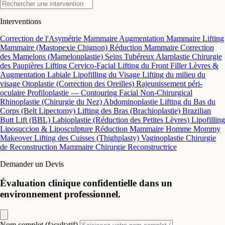
Interventions
Correction de l'Asymétrie Mammaire
Augmentation Mammaire
Lifting
Mammaire (Mastopexie Chignon)
Réduction Mammaire
Correction
des Mamelons (Mamelonplastie)
Seins Tubéreux
Alarplastie
Chirurgie
des Paupières
Lifting Cervico-Facial
Lifting du Front
Filler Lèvres &
Augmentation Labiale
Lipofilling du Visage
Lifting du milieu du
visage
Otoplastie (Correction des Oreilles)
Rajeunissement péri-
oculaire
Profiloplastie — Contouring Facial Non-Chirurgical
Rhinoplastie (Chirurgie du Nez)
Abdominoplastie
Lifting du Bas du
Corps (Belt Lipectomy)
Lifting des Bras (Brachioplastie)
Brazilian
Butt Lift (BBL)
Labioplastie (Réduction des Petites Lèvres)
Lipofilling
Liposuccion & Liposculpture
Réduction Mammaire Homme
Mommy
Makeover
Lifting des Cuisses (Thighplasty)
Vaginoplastie
Chirurgie
de Reconstruction Mammaire
Chirurgie Reconstructrice
Demander un Devis
Évaluation clinique confidentielle dans un
environnement professionnel.
Nom complet (facultatif)