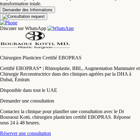
transformation totale.
Lifting du Bas du Corps (Belt Lipectomy)
Demander des Informations
Lifting des Bras (Brachioplastie)
Discuter sur WhatsApp
Brazilian Butt Lift (BBL)
Labioplastie (Réduction des Petites Lèvres)
Lipofilling
Chirurgien Plasticien
Certifié EBOPRAS
Liposuccion & Liposculpture
Certifié EBOPRAS* | Rhinoplastie, BBL, Augmentation Mammaire et
Chirurgie Reconstructrice dans des cliniques agréées par la DHA à
Dubaï, Émirats
Réduction Mammaire Homme
Disponible dans tout le UAE
Mommy Makeover
Demander une consultation
Lifting des Cuisses (Thighplasty)
Contactez la clinique pour planifier une consultation avec le Dr
Bouraoui Kotti, chirurgien plasticien certifié EBOPRAS. Réponse
Vaginoplastie
sous 24 à 48 heures.
Chirurgie de Reconstruction Mammaire
Réserver une consultation