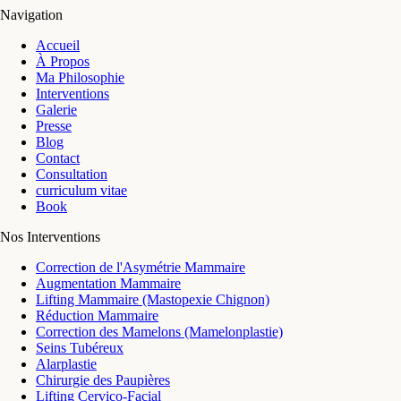
Navigation
Accueil
À Propos
Ma Philosophie
Interventions
Galerie
Presse
Blog
Contact
Consultation
curriculum vitae
Book
Nos Interventions
Correction de l'Asymétrie Mammaire
Augmentation Mammaire
Lifting Mammaire (Mastopexie Chignon)
Réduction Mammaire
Correction des Mamelons (Mamelonplastie)
Seins Tubéreux
Alarplastie
Chirurgie des Paupières
Lifting Cervico-Facial