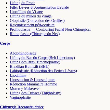
Lifting du Front
Filler Lèvres & Augmentation Labiale
Lipofilling du Visage
Lifting du milieu du visage
Otoplastie (Correction des Oreilles)
Rajeunissement péri-oculaire
Profiloplastie — Contouring Facial Non-Chirurgical
Rhinoplastie (Chirurgie du Nez)
Corps
Abdominoplastie
Lifting du Bas du Corps (Belt Lipectomy)
Lifting des Bras (Brachioplastie)
Brazilian Butt Lift (BBL)
Labioplastie (Réduction des Petites Lèvres)
Lipofilling
Liposuccion & Liposculpture
Réduction Mammaire Homme
Mommy Makeover
Lifting des Cuisses (Thighplasty)
Vaginoplastie
Chirurgie Reconstructrice