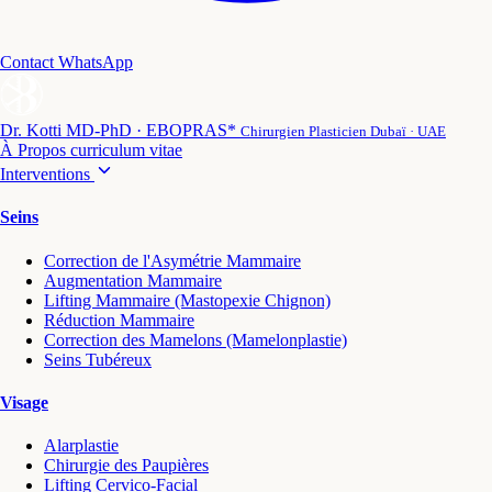
Contact WhatsApp
Dr. Kotti
MD-PhD · EBOPRAS*
Chirurgien Plasticien Dubaï · UAE
À Propos
curriculum vitae
Interventions
Seins
Correction de l'Asymétrie Mammaire
Augmentation Mammaire
Lifting Mammaire (Mastopexie Chignon)
Réduction Mammaire
Correction des Mamelons (Mamelonplastie)
Seins Tubéreux
Visage
Alarplastie
Chirurgie des Paupières
Lifting Cervico-Facial