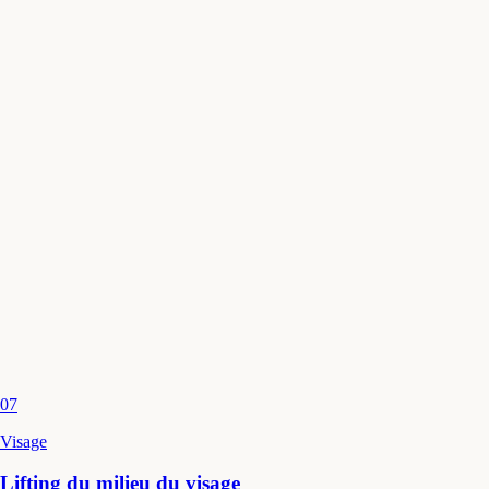
07
Visage
Lifting du milieu du visage