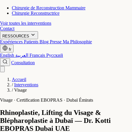
Chirurgie de Reconstruction Mammaire
Chirurgie Reconstructrice
Voir toutes les interventions
Contact
RESSOURCES
Expériences Patients
Blog
Presse
Ma Philosophie
fr
English
العربية
Français
Русский
Consultation
Accueil
/
Interventions
/
Visage
Visage · Certification EBOPRAS · Dubaï Émirats
Rhinoplastie, Lifting du Visage &
Blépharoplastie à Dubaï — Dr. Kotti
EBOPRAS
Dubai UAE