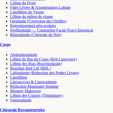
Lifting du Front
Filler Lèvres & Augmentation Labiale
Lipofilling du Visage
Lifting du milieu du visage
Otoplastie (Correction des Oreilles)
Rajeunissement péri-oculaire
Profiloplastie — Contouring Facial Non-Chirurgical
Rhinoplastie (Chirurgie du Nez)
Corps
Abdominoplastie
Lifting du Bas du Corps (Belt Lipectomy)
Lifting des Bras (Brachioplastie)
Brazilian Butt Lift (BBL)
Labioplastie (Réduction des Petites Lèvres)
Lipofilling
Liposuccion & Liposculpture
Réduction Mammaire Homme
Mommy Makeover
Lifting des Cuisses (Thighplasty)
Vaginoplastie
Chirurgie Reconstructrice