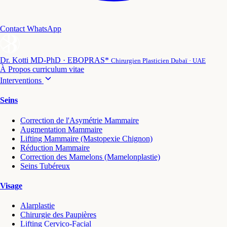
Contact WhatsApp
Dr. Kotti
MD-PhD · EBOPRAS*
Chirurgien Plasticien Dubaï · UAE
À Propos
curriculum vitae
Interventions
Seins
Correction de l'Asymétrie Mammaire
Augmentation Mammaire
Lifting Mammaire (Mastopexie Chignon)
Réduction Mammaire
Correction des Mamelons (Mamelonplastie)
Seins Tubéreux
Visage
Alarplastie
Chirurgie des Paupières
Lifting Cervico-Facial