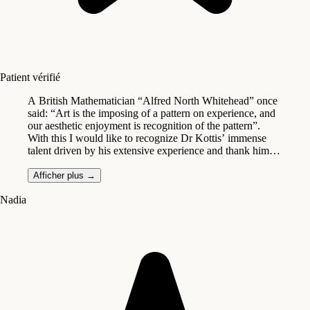
Patient vérifié
A British Mathematician “Alfred North Whitehead” once
said: “Art is the imposing of a pattern on experience, and
our aesthetic enjoyment is recognition of the pattern”.
With this I would like to recognize Dr Kottis’ immense
talent driven by his extensive experience and thank him
for his courtesy and professionalism. You are a wonderful
Plastic Surgeon, but above all else, a terrific human being.
Afficher plus
→
Thanks again for the excellent care.
Nadia