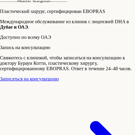
Пластический хирург, сертифицирован
EBOPRAS
Липофилинг (пересадка жира)
Международное обслуживание из клиник с лицензией DHA в
Липосакция и Липоскульптура
Дубае и ОАЭ
.
Коррекция гинекомастии в Дубае
Доступно по всему ОАЭ
Запись на консультацию
Mommy Makeover в Дубае
Свяжитесь с клиникой, чтобы записаться на консультацию к
Лифтинг Бёдер (Thighplasty)
доктору Бурауи Котти, пластическому хирургу,
сертифицированному EBOPRAS. Ответ в течение 24–48 часов.
Хирургическое сужение влагалища (Вагинопластика)
Записаться на консультацию
Реконструкция груди
Реконструктивная хирургия
Другое