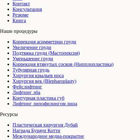
Контакт
Консультация
Резюме
Книга
Наши процедуры
Коррекция асимметрии груди
Увеличение груди
Подтяжка груди (Мастопексия)
Уменьшение груди
Коррекция втянутых сосков (Нипплопластика)
Тубулярная грудь
Хирургия крыльев носа
Хирургия век (Blepharoplasty)
Фейслифтинг
Лифтинг лба
Контурная пластика губ
Лифтинг липофилингом лица
Ресурсы
Пластическая хирургия Дубай
Награда Бурауи Котти
Международное медиа-покрытие