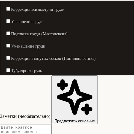
Коррекция асимметрии груди
Увеличение груди
Подтяжка груди (Мастопексия)
Уменьшение груди
Коррекция втянутых сосков (Нипплопластика)
Тубулярная грудь
Хирургия крыльев носа
Хирургия век (Blepharoplasty)
Фейслифтинг
Заметки (необязательно)
Лифтинг лба
Предложить описание
Контурная пластика губ