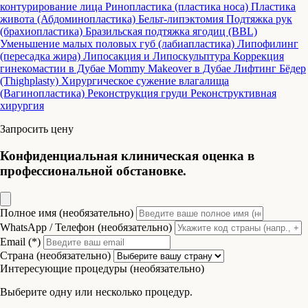
контурирование лица
Ринопластика (пластика носа)
Пластика
живота (Абдоминопластика)
Бельт-липэктомия
Подтяжка рук
(брахиопластика)
Бразильская подтяжка ягодиц (BBL)
Уменьшение малых половых губ (лабиапластика)
Липофилинг
(пересадка жира)
Липосакция и Липоскульптура
Коррекция
гинекомастии в Дубае
Mommy Makeover в Дубае
Лифтинг Бёдер
(Thighplasty)
Хирургическое сужение влагалища
(Вагинопластика)
Реконструкция груди
Реконструктивная
хирургия
Запросить цену
Конфиденциальная клиническая оценка в
профессиональной обстановке.
Полное имя (необязательно)
WhatsApp / Телефон (необязательно)
Email (*)
Страна (необязательно)
Интересующие процедуры (необязательно)
Выберите одну или несколько процедур.