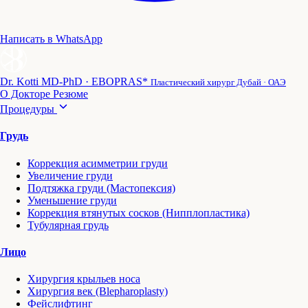
Написать в WhatsApp
Dr. Kotti
MD-PhD · EBOPRAS*
Пластический хирург Дубай · ОАЭ
О Докторе
Резюме
Процедуры
Грудь
Коррекция асимметрии груди
Увеличение груди
Подтяжка груди (Мастопексия)
Уменьшение груди
Коррекция втянутых сосков (Нипплопластика)
Тубулярная грудь
Лицо
Хирургия крыльев носа
Хирургия век (Blepharoplasty)
Фейслифтинг