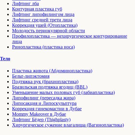
Лифтинг лба
Контурная пластика губ
Лифтинг липофилингом лица
Лифтинг средней трети лица
Коррекция ушей (Отопластика)
Молодость периокулярной области
Профилопластика — нехирургическое контурирование
лица
Ринопластика (пластика носа)
Тело
Пластика живота (Абдоминопластика)
Бельт-липэктомия
Подтяжка рук (брахиопластика)
Бразильская подтяжка ягодиц (BBL)
Уменьшение малых половых губ (лабиапластика)
Липофилинг (пересадка жира)
Липосакция и Липоскульптура
Коррекция гинекомастии в Дубае
Mommy Makeover в Дубае
Лифтинг Бёдер (Thighplasty)
Хирургическое сужение влагалища (Вагинопластика)