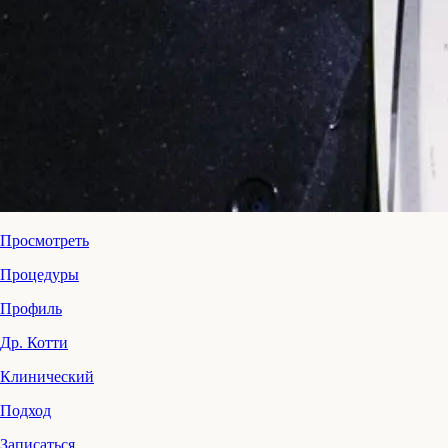
Просмотреть
Процедуры
Профиль
Др. Котти
Клинический
Подход
Записаться