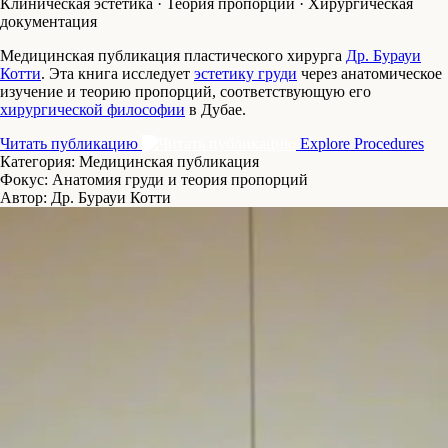
Клиническая эстетика · Теория пропорций · Хирургическая
документация
Медицинская публикация пластического хирурга
Др. Бурауи
Котти
. Эта книга исследует
эстетику груди
через анатомическое
изучение и теорию пропорций, соответствующую его
хирургической философии
в Дубае.
Читать публикацию
Explore Procedures
Категория:
Медицинская публикация
Фокус:
Анатомия груди и теория пропорций
Автор:
Др. Бурауи Котти