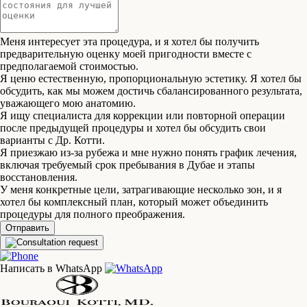
Лифтинг липофилингом лица
Меня интересует эта процедура, и я хотел бы получить
Лифтинг средней трети лица
предварительную оценку моей пригодности вместе с
предполагаемой стоимостью.
Я ценю естественную, пропорциональную эстетику. Я хотел бы
Коррекция ушей (Отопластика)
обсудить, как мы можем достичь сбалансированного результата,
уважающего мою анатомию.
Молодость периокулярной области
Я ищу специалиста для коррекции или повторной операции
после предыдущей процедуры и хотел бы обсудить свои
Профилопластика — нехирургическое контурирование лица
варианты с Др. Котти.
Я приезжаю из-за рубежа и мне нужно понять график лечения,
включая требуемый срок пребывания в Дубае и этапы
Ринопластика (пластика носа)
восстановления.
У меня конкретные цели, затрагивающие несколько зон, и я
Пластика живота (Абдоминопластика)
хотел бы комплексный план, который может объединить
процедуры для полного преображения.
Бельт-липэктомия
Отправить
Подтяжка рук (брахиопластика)
Написать в WhatsApp
Бразильская подтяжка ягодиц (BBL)
Уменьшение малых половых губ (лабиапластика)