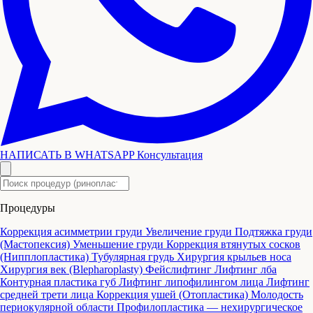
НАПИСАТЬ В WHATSAPP
Консультация
Процедуры
Коррекция асимметрии груди
Увеличение груди
Подтяжка груди
(Мастопексия)
Уменьшение груди
Коррекция втянутых сосков
(Нипплопластика)
Тубулярная грудь
Хирургия крыльев носа
Хирургия век (Blepharoplasty)
Фейслифтинг
Лифтинг лба
Контурная пластика губ
Лифтинг липофилингом лица
Лифтинг
средней трети лица
Коррекция ушей (Отопластика)
Молодость
периокулярной области
Профилопластика — нехирургическое